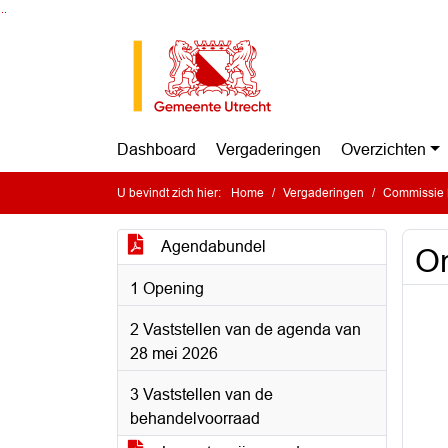
Ga naar de inhoud van deze pagina
Ga naar het zoeken
Ga naar het menu
Dashboard
Vergaderingen
Overzichten
U bevindt zich hier:
Home
Vergaderingen
Commissie 
Agendabundel
On
1 Opening
2 Vaststellen van de agenda van
28 mei 2026
3 Vaststellen van de
behandelvoorraad