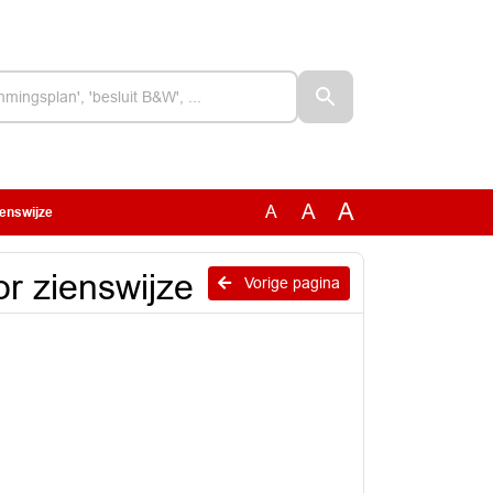
A
A
A
enswijze
r zienswijze
Vorige pagina