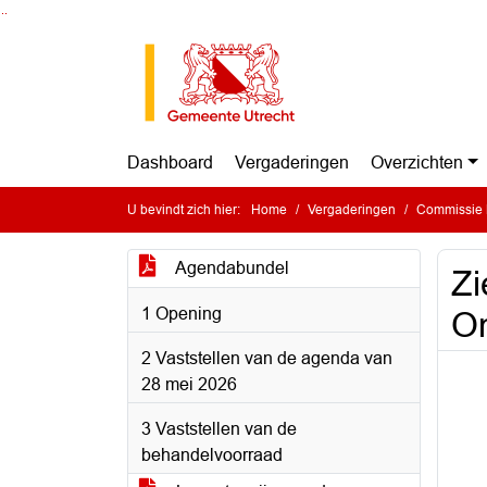
Ga naar de inhoud van deze pagina
Ga naar het zoeken
Ga naar het menu
Dashboard
Vergaderingen
Overzichten
U bevindt zich hier:
Home
Vergaderingen
Commissie 
Agendabundel
Zi
1 Opening
Om
2 Vaststellen van de agenda van
28 mei 2026
3 Vaststellen van de
behandelvoorraad