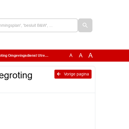
A
A
A
 Omgevingsdienst Utrecht 2027
egroting
Vorige pagina