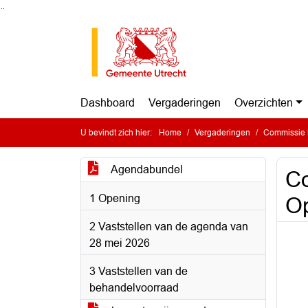
Ga naar de inhoud van deze pagina
Ga naar het zoeken
Ga naar het menu
Dashboard
Vergaderingen
Overzichten
U bevindt zich hier:
Home
Vergaderingen
Commissie 
Agendabundel
Co
1 Opening
Op
2 Vaststellen van de agenda van
28 mei 2026
3 Vaststellen van de
behandelvoorraad