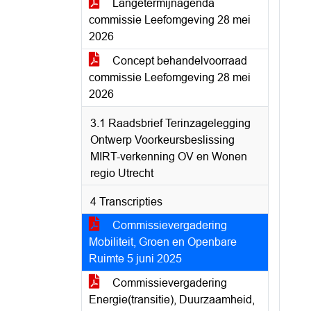
Langetermijnagenda
commissie Leefomgeving 28 mei
2026
Concept behandelvoorraad
commissie Leefomgeving 28 mei
2026
3.1 Raadsbrief Terinzagelegging
Ontwerp Voorkeursbeslissing
MIRT-verkenning OV en Wonen
regio Utrecht
4 Transcripties
Commissievergadering
Mobiliteit, Groen en Openbare
Ruimte 5 juni 2025
Commissievergadering
Energie(transitie), Duurzaamheid,