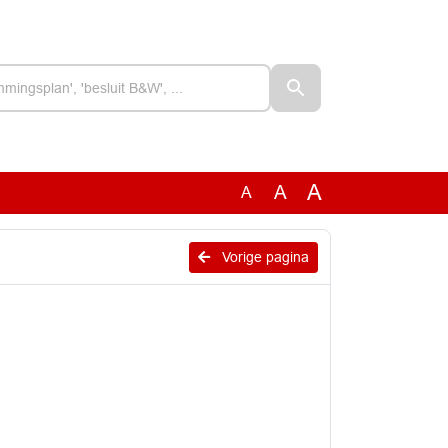
A
A
A
Vorige pagina