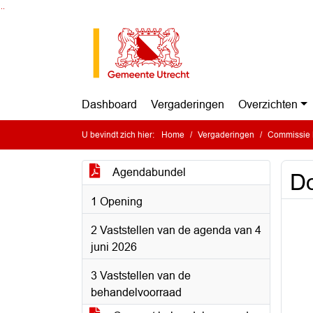
Ga naar de inhoud van deze pagina
Ga naar het zoeken
Ga naar het menu
Dashboard
Vergaderingen
Overzichten
U bevindt zich hier:
Home
Vergaderingen
Commissie B
Agendabundel
Do
1 Opening
2 Vaststellen van de agenda van 4
juni 2026
3 Vaststellen van de
behandelvoorraad