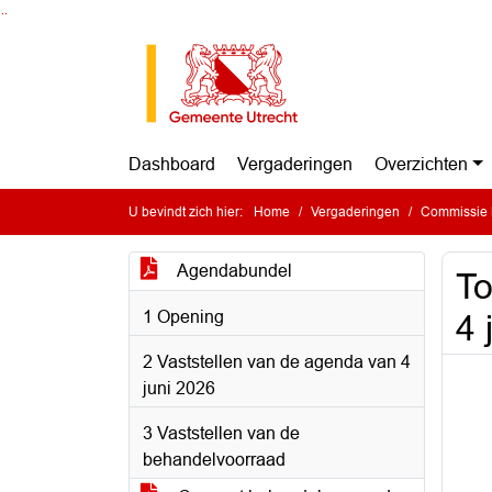
Ga naar de inhoud van deze pagina
Ga naar het zoeken
Ga naar het menu
Dashboard
Vergaderingen
Overzichten
U bevindt zich hier:
Home
Vergaderingen
Commissie B
Agendabundel
To
1 Opening
4 
2 Vaststellen van de agenda van 4
juni 2026
3 Vaststellen van de
behandelvoorraad