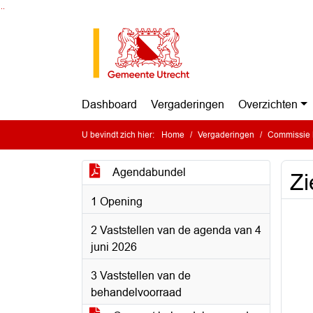
Ga naar de inhoud van deze pagina
Ga naar het zoeken
Ga naar het menu
Dashboard
Vergaderingen
Overzichten
U bevindt zich hier:
Home
Vergaderingen
Commissie B
Agendabundel
Zi
1 Opening
2 Vaststellen van de agenda van 4
juni 2026
3 Vaststellen van de
behandelvoorraad