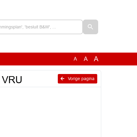
A
A
A
en VRU
Vorige pagina