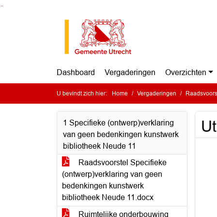
Ga naar de inhoud van deze pagina
Ga naar het zoeken
Ga naar het menu
Dashboard
Vergaderingen
Overzichten
U bevindt zich hier:
Home
Vergaderingen
Raadsvoorst
Ut
1 Specifieke (ontwerp)verklaring
van geen bedenkingen kunstwerk
bibliotheek Neude 11
Raadsvoorstel Specifieke
(ontwerp)verklaring van geen
bedenkingen kunstwerk
bibliotheek Neude 11.docx
Ruimtelijke onderbouwing