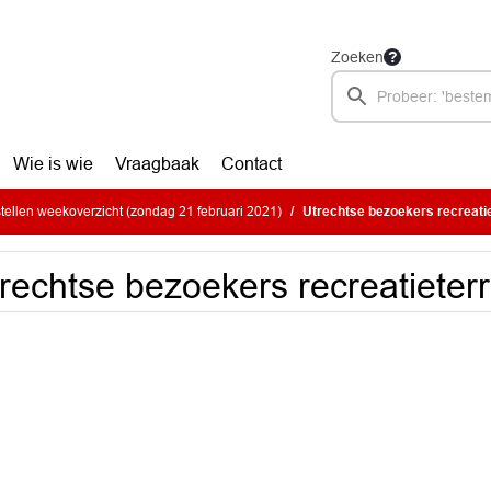
Zoeken
Wie is wie
Vraagbaak
Contact
ellen weekoverzicht (zondag 21 februari 2021)
Utrechtse bezoekers recreatie
rechtse bezoekers recreatieter