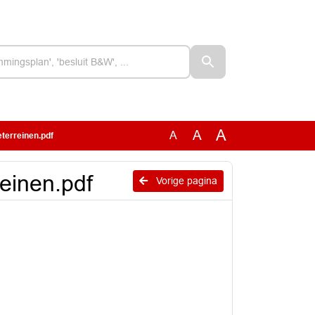
A
A
A
terreinen.pdf
reinen.pdf
Vorige pagina