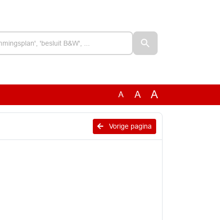
A
A
A
Vorige pagina