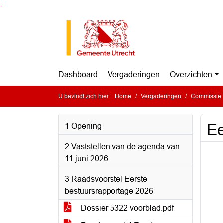
Ga naar de inhoud van deze pagina
Ga naar het zoeken
Ga naar het menu
Dashboard
Vergaderingen
Overzichten
U bevindt zich hier:
Home
Vergaderingen
Commissie B
Ee
1 Opening
2 Vaststellen van de agenda van
11 juni 2026
3 Raadsvoorstel Eerste
bestuursrapportage 2026
Dossier 5322 voorblad.pdf