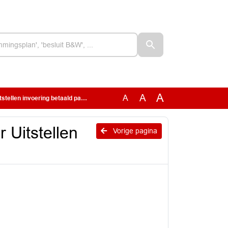
A
A
A
n invoering betaald parkeren (1)
 Uitstellen
Vorige pagina