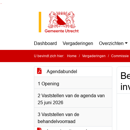
Ga naar de inhoud van deze pagina
Ga naar het zoeken
Ga naar het menu
Dashboard
Vergaderingen
Overzichten
U bevindt zich hier:
Home
Vergaderingen
Commissie 
Agendabundel
Be
1 Opening
in
2 Vaststellen van de agenda van
25 juni 2026
3 Vaststellen van de
behandelvoorraad