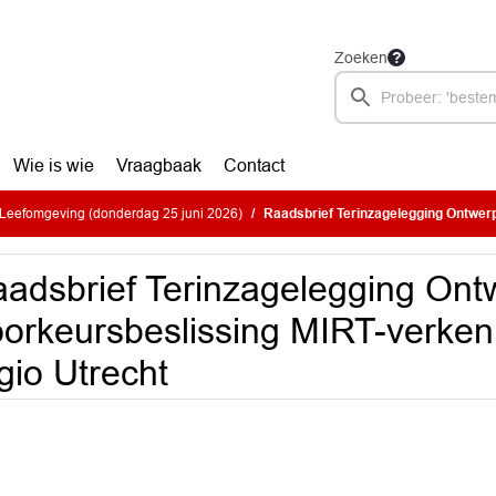
Zoeken
Wie is wie
Vraagbaak
Contact
Leefomgeving (donderdag 25 juni 2026)
Raadsbrief Terinzagelegging Ontwerp Voorkeursbeslissing
adsbrief Terinzagelegging Ont
orkeursbeslissing MIRT-verke
gio Utrecht