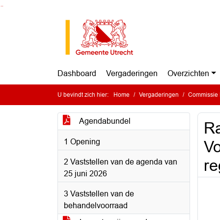
Ga naar de inhoud van deze pagina
Ga naar het zoeken
Ga naar het menu
Dashboard
Vergaderingen
Overzichten
U bevindt zich hier:
Home
Vergaderingen
Commissie 
Agendabundel
Ra
1 Opening
Vo
re
2 Vaststellen van de agenda van
25 juni 2026
3 Vaststellen van de
behandelvoorraad