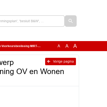
A
A
A
 MIRT-verkenning OV en Wonen regio Utrecht
werp
Vorige pagina
nning OV en Wonen