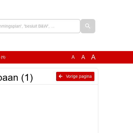
A
A
A
(1)
aan (1)
Vorige pagina