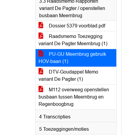
3.3 Raadsmemo Rapporten
variant De Pagter / openstellen
busbaan Meernbrug
Dossier 5379 voorblad.pdf
Raadsmemo Toezegging
variant De Pagter Meernbrug (1)
PU-GU Meernbrug gebruik
HOV-baan (1)
DTV-Goudappel Memo
variant De Pagter (1)
M112 overweeg openstellen
busbaan tussen Meernbrug en
Regenboogbrug
4 Transcripties
5 Toezeggingen/moties