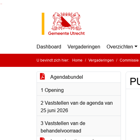
Ga naar de inhoud van deze pagina
Ga naar het zoeken
Ga naar het menu
Dashboard
Vergaderingen
Overzichten
U bevindt zich hier:
Home
Vergaderingen
Commissie 
Agendabundel
PU
1 Opening
2 Vaststellen van de agenda van
25 juni 2026
3 Vaststellen van de
behandelvoorraad