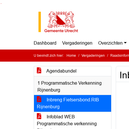
Ga naar de inhoud van deze pagina
Ga naar het zoeken
Ga naar het menu
Dashboard
Vergaderingen
Overzichten
U bevindt zich hier:
Home
Vergaderingen
Raadsinfor
Agendabundel
In
1 Programmatische Verkenning
Rijnenburg
Inbreng Fietsersbond.RIB
Rijnenburg
Infoblad WEB
Programmatische verkenning