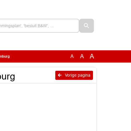
A
A
A
enburg
burg
Vorige pagina