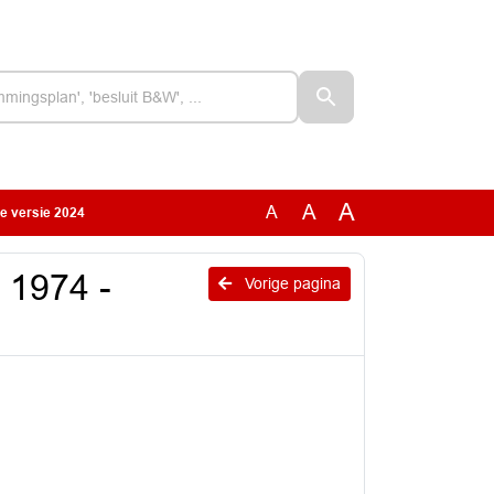
A
A
A
e versie 2024
 1974 -
Vorige pagina