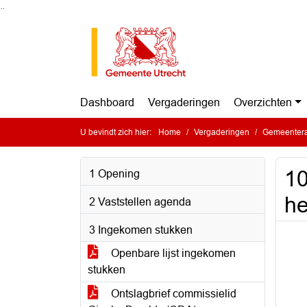
Ga naar de inhoud van deze pagina
Ga naar het zoeken
Ga naar het menu
Dashboard
Vergaderingen
Overzichten
U bevindt zich hier:
Home
Vergaderingen
Gemeentera
10
1 Opening
he
2 Vaststellen agenda
3 Ingekomen stukken
Openbare lijst ingekomen
stukken
Ontslagbrief commissielid