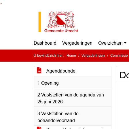
Ga naar de inhoud van deze pagina
Ga naar het zoeken
Ga naar het menu
Dashboard
Vergaderingen
Overzichten
U bevindt zich hier:
Home
Vergaderingen
Commissie 
Agendabundel
Do
1 Opening
2 Vaststellen van de agenda van
25 juni 2026
3 Vaststellen van de
behandelvoorraad