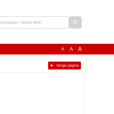
A
A
A
Vorige pagina