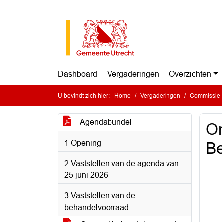
Ga naar de inhoud van deze pagina
Ga naar het zoeken
Ga naar het menu
Dashboard
Vergaderingen
Overzichten
U bevindt zich hier:
Home
Vergaderingen
Commissie 
Agendabundel
On
1 Opening
Be
2 Vaststellen van de agenda van
25 juni 2026
3 Vaststellen van de
behandelvoorraad