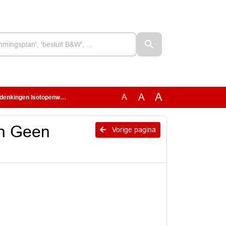
A
A
A
nkingen Isotopenweg 29
an Geen
Vorige pagina