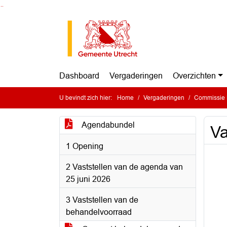
Ga naar de inhoud van deze pagina
Ga naar het zoeken
Ga naar het menu
Dashboard
Vergaderingen
Overzichten
U bevindt zich hier:
Home
Vergaderingen
Commissie 
Agendabundel
Va
1 Opening
2 Vaststellen van de agenda van
25 juni 2026
3 Vaststellen van de
behandelvoorraad