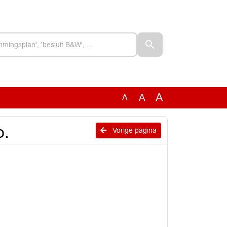
A
A
A
o.
Vorige pagina