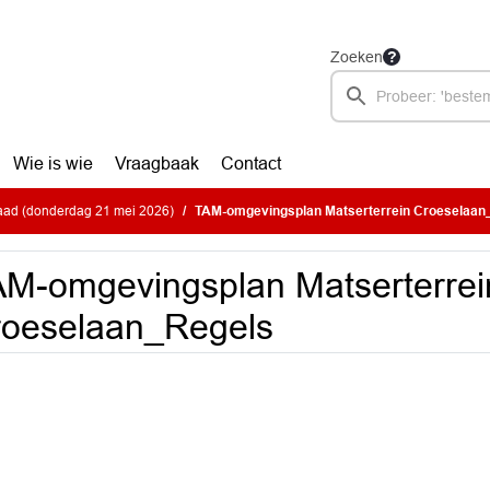
Zoeken
Wie is wie
Vraagbaak
Contact
ad (donderdag 21 mei 2026)
TAM-omgevingsplan Matserterrein Croeselaan
M-omgevingsplan Matserterrei
roeselaan_Regels