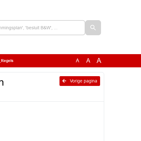
A
A
A
_Regels
n
Vorige pagina