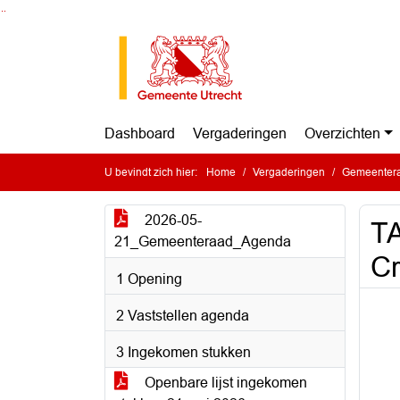
Ga naar de inhoud van deze pagina
Ga naar het zoeken
Ga naar het menu
Dashboard
Vergaderingen
Overzichten
U bevindt zich hier:
Home
Vergaderingen
Gemeentera
2026-05-
TA
21_Gemeenteraad_Agenda
C
1 Opening
2 Vaststellen agenda
3 Ingekomen stukken
Openbare lijst ingekomen