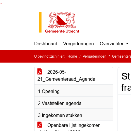
Ga naar de inhoud van deze pagina
Ga naar het zoeken
Ga naar het menu
Dashboard
Vergaderingen
Overzichten
U bevindt zich hier:
Home
Vergaderingen
Gemeentera
2026-05-
St
21_Gemeenteraad_Agenda
fr
1 Opening
2 Vaststellen agenda
3 Ingekomen stukken
Openbare lijst ingekomen