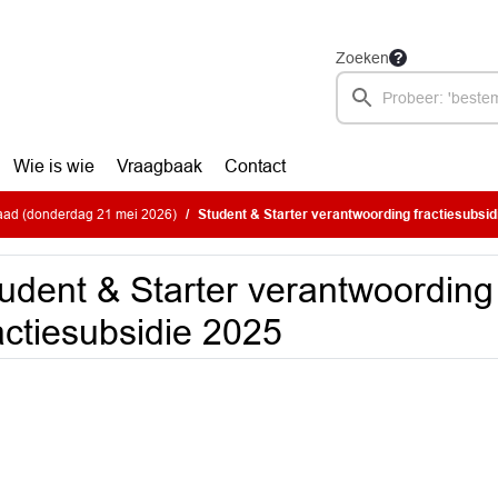
Zoeken
Wie is wie
Vraagbaak
Contact
ad (donderdag 21 mei 2026)
Student & Starter verantwoording fractiesubsid
udent & Starter verantwoording
actiesubsidie 2025