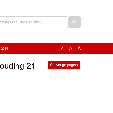
A
A
A
i 2026
houding 21
Vorige pagina