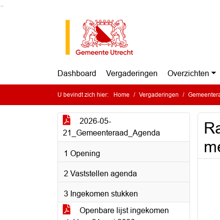
Ga naar de inhoud van deze pagina
Ga naar het zoeken
Ga naar het menu
Dashboard
Vergaderingen
Overzichten
U bevindt zich hier:
Home
Vergaderingen
Gemeentera
2026-05-
Ra
21_Gemeenteraad_Agenda
m
1 Opening
2 Vaststellen agenda
3 Ingekomen stukken
Openbare lijst ingekomen