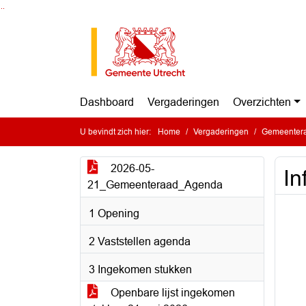
Ga naar de inhoud van deze pagina
Ga naar het zoeken
Ga naar het menu
Dashboard
Vergaderingen
Overzichten
U bevindt zich hier:
Home
Vergaderingen
Gemeentera
2026-05-
In
21_Gemeenteraad_Agenda
1 Opening
2 Vaststellen agenda
3 Ingekomen stukken
Openbare lijst ingekomen