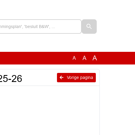
A
A
A
 25-26
Vorige pagina