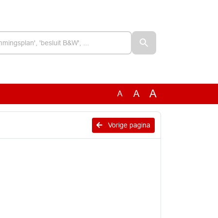
A
A
A
Vorige pagina