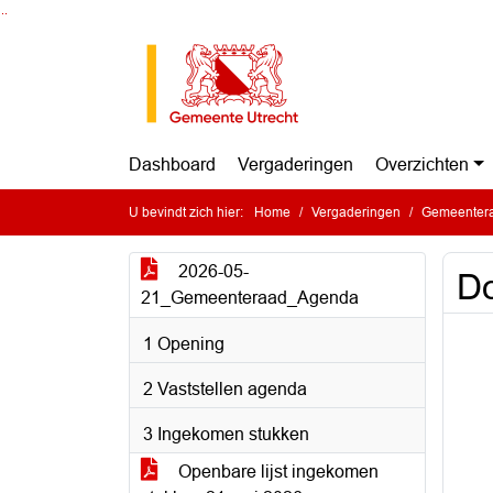
Ga naar de inhoud van deze pagina
Ga naar het zoeken
Ga naar het menu
Dashboard
Vergaderingen
Overzichten
U bevindt zich hier:
Home
Vergaderingen
Gemeentera
2026-05-
Do
21_Gemeenteraad_Agenda
1 Opening
2 Vaststellen agenda
3 Ingekomen stukken
Openbare lijst ingekomen