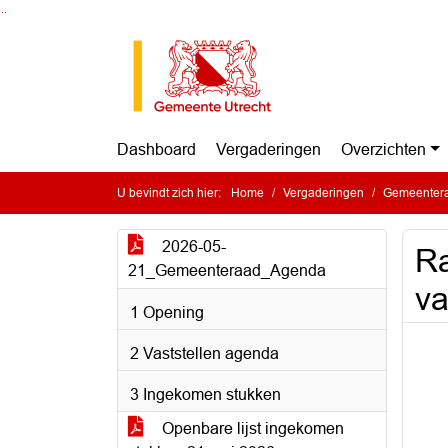
Ga naar de inhoud van deze pagina
Ga naar het zoeken
Ga naar het menu
Dashboard
Vergaderingen
Overzichten
U bevindt zich hier:
Home
Vergaderingen
Gemeentera
2026-05-
Ra
21_Gemeenteraad_Agenda
va
1 Opening
2 Vaststellen agenda
3 Ingekomen stukken
Openbare lijst ingekomen