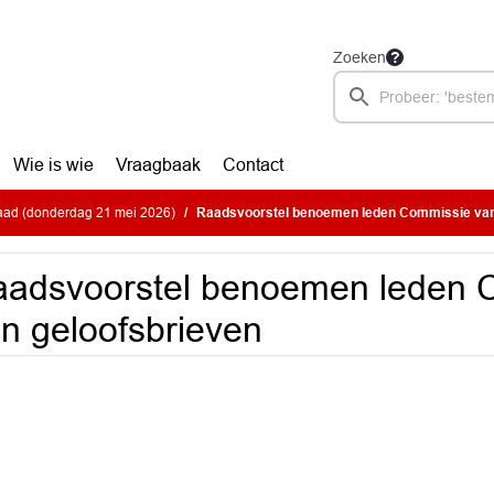
Zoeken
Wie is wie
Vraagbaak
Contact
ad (donderdag 21 mei 2026)
Raadsvoorstel benoemen leden Commissie van
adsvoorstel benoemen leden 
n geloofsbrieven