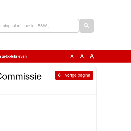
A
A
A
 geloofsbrieven
Commissie
Vorige pagina