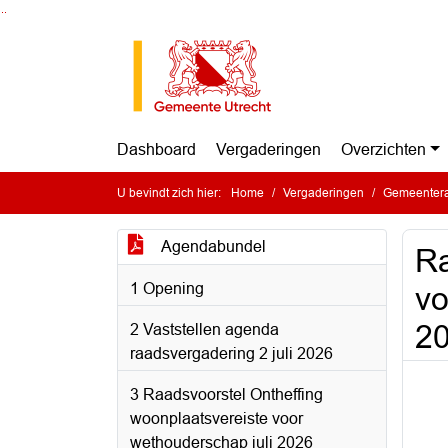
Ga naar de inhoud van deze pagina
Ga naar het zoeken
Ga naar het menu
Dashboard
Vergaderingen
Overzichten
U bevindt zich hier:
Home
Vergaderingen
Gemeentera
Agendabundel
Ra
1 Opening
vo
2
2 Vaststellen agenda
raadsvergadering 2 juli 2026
3 Raadsvoorstel Ontheffing
woonplaatsvereiste voor
wethouderschap juli 2026