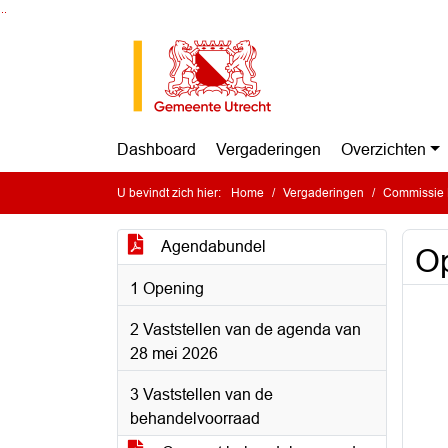
Ga naar de inhoud van deze pagina
Ga naar het zoeken
Ga naar het menu
Dashboard
Vergaderingen
Overzichten
U bevindt zich hier:
Home
Vergaderingen
Commissie 
Agendabundel
Op
1 Opening
2 Vaststellen van de agenda van
28 mei 2026
3 Vaststellen van de
behandelvoorraad