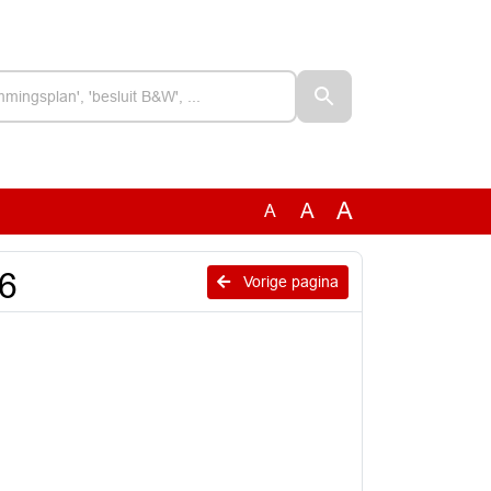
A
A
A
26
Vorige pagina