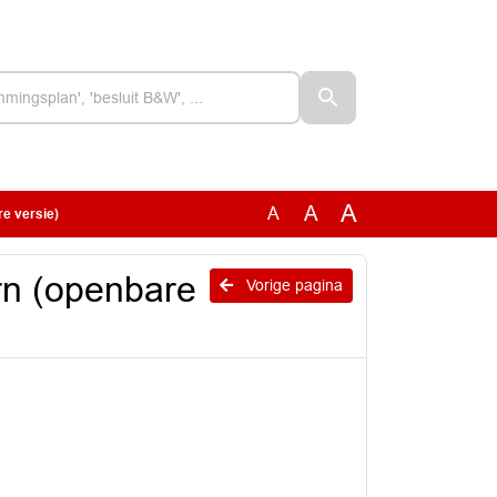
A
A
A
re versie)
rn (openbare
Vorige pagina