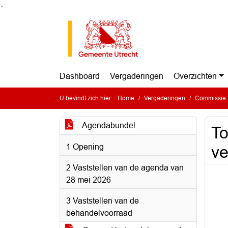
Ga naar de inhoud van deze pagina
Ga naar het zoeken
Ga naar het menu
Dashboard
Vergaderingen
Overzichten
U bevindt zich hier:
Home
Vergaderingen
Commissie 
Agendabundel
To
1 Opening
ve
2 Vaststellen van de agenda van
28 mei 2026
3 Vaststellen van de
behandelvoorraad