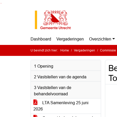
Ga naar de inhoud van deze pagina
Ga naar het zoeken
Ga naar het menu
Dashboard
Vergaderingen
Overzichten
U bevindt zich hier:
Home
Vergaderingen
Commissie 
Be
1 Opening
To
2 Vaststellen van de agenda
3 Vaststellen van de
behandelvoorraad
LTA Samenleving 25 juni
2026