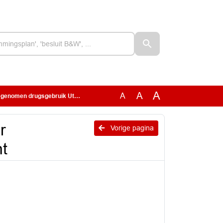
A
A
A
nomen drugsgebruik Utrecht
r
Vorige pagina
t