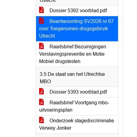
Utrecht
Dossier 5392 voorblad.pdf
Beantwoording SV2026 nr 67
over Toegenomen drugsgebruik
Utrecht
Raadsbrief Bezuinigingen
Verslavingspreventie en Motie
Mobiel drugstesten
3.5 De staat van het Utrechtse
MBO
Dossier 5393 voorblad.pdf
Raadsbrief Voortgang mbo-
uitvoeringsplan
Onderzoek stagediscriminatie
Verwey Jonker