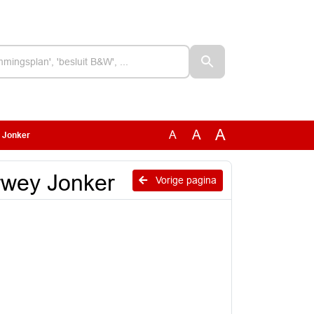
A
A
A
 Jonker
rwey Jonker
Vorige pagina