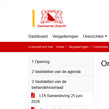
Ga naar de inhoud van deze pagina
Ga naar het zoeken
Ga naar het menu
Dashboard
Vergaderingen
Overzichten
U bevindt zich hier:
Home
Vergaderingen
Commissie 
On
1 Opening
2 Vaststellen van de agenda
3 Vaststellen van de
behandelvoorraad
LTA Samenleving 25 juni
2026