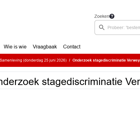
Zoeken
Wie is wie
Vraagbaak
Contact
Samenleving (donderdag 25 juni 2026)
Onderzoek stagediscriminatie Verwey
derzoek stagediscriminatie Ve