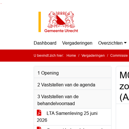
Ga naar de inhoud van deze pagina
Ga naar het zoeken
Ga naar het menu
Dashboard
Vergaderingen
Overzichten
U bevindt zich hier:
Home
Vergaderingen
Commissie 
M0
1 Opening
zo
2 Vaststellen van de agenda
(
3 Vaststellen van de
behandelvoorraad
LTA Samenleving 25 juni
2026