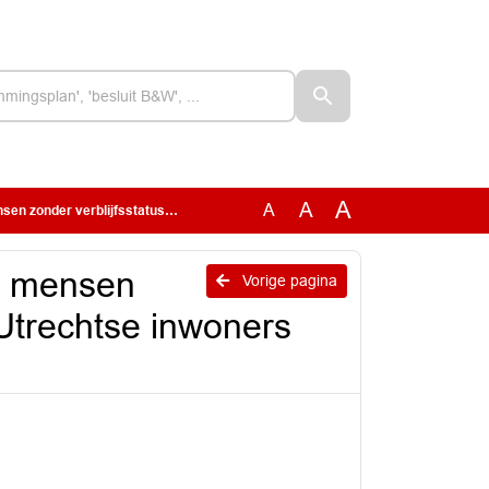
A
A
A
us, bescherm Utrechtse inwoners (AANGENOMEN)
an mensen
Vorige pagina
 Utrechtse inwoners