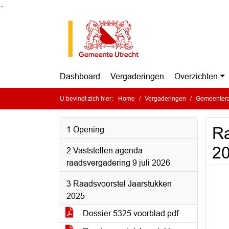
Ga naar de inhoud van deze pagina
Ga naar het zoeken
Ga naar het menu
Dashboard
Vergaderingen
Overzichten
U bevindt zich hier:
Home
Vergaderingen
Gemeentera
Ra
1 Opening
2
2 Vaststellen agenda
raadsvergadering 9 juli 2026
3 Raadsvoorstel Jaarstukken
2025
Dossier 5325 voorblad.pdf