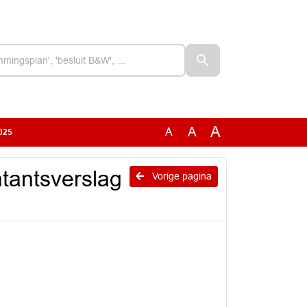
A
A
A
025
tantsverslag
Vorige pagina