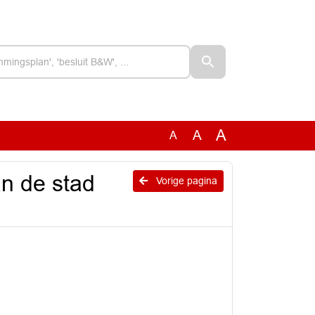
A
A
A
n de stad
Vorige pagina