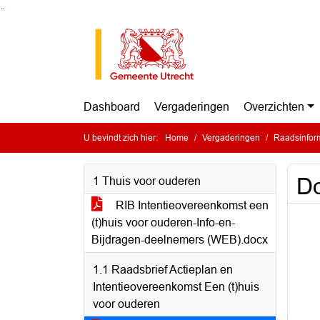
Ga naar de inhoud van deze pagina
Ga naar het zoeken
Ga naar het menu
Dashboard
Vergaderingen
Overzichten
U bevindt zich hier:
Home
Vergaderingen
Raadsinform
Do
1 Thuis voor ouderen
RIB Intentieovereenkomst een
(t)huis voor ouderen-Info-en-
Bijdragen-deelnemers (WEB).docx
1.1 Raadsbrief Actieplan en
Intentieovereenkomst Een (t)huis
voor ouderen