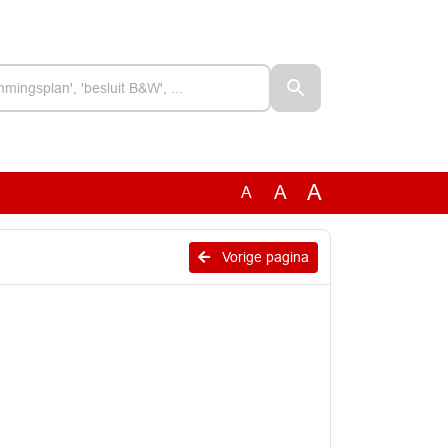
A
A
A
Vorige pagina