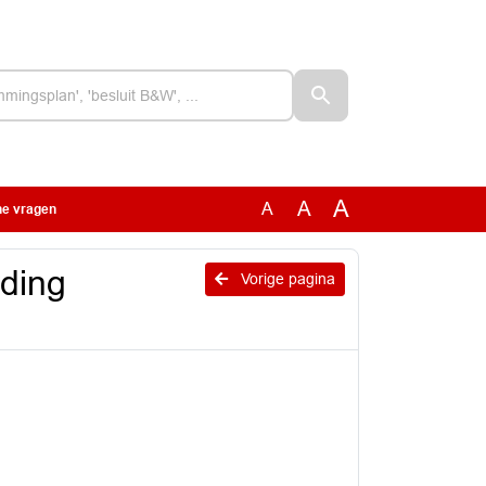
A
A
A
he vragen
rding
Vorige pagina