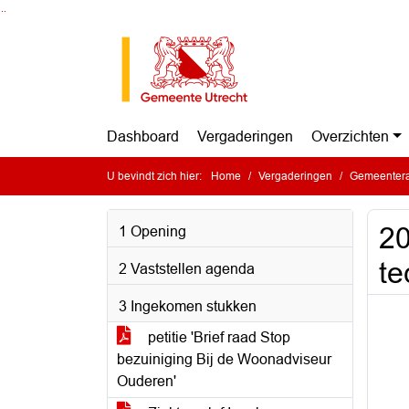
Ga naar de inhoud van deze pagina
Ga naar het zoeken
Ga naar het menu
Dashboard
Vergaderingen
Overzichten
U bevindt zich hier:
Home
Vergaderingen
Gemeentera
20
1 Opening
te
2 Vaststellen agenda
3 Ingekomen stukken
petitie 'Brief raad Stop
bezuiniging Bij de Woonadviseur
Ouderen'