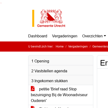
Ga naar de inhoud van deze pagina
Ga naar het zoeken
Ga naar het menu
Dashboard
Vergaderingen
Overzichten
U bevindt zich hier:
Home
Vergaderingen
Gemeentera
Er
1 Opening
2 Vaststellen agenda
3 Ingekomen stukken
petitie 'Brief raad Stop
bezuiniging Bij de Woonadviseur
Ouderen'