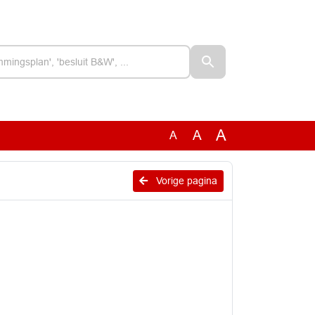
A
A
A
Vorige pagina