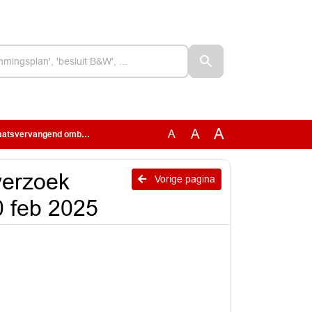
A
A
A
end ombudsman 20 feb 2025
verzoek
Vorige pagina
 feb 2025