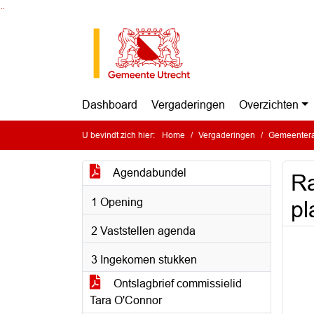
Ga naar de inhoud van deze pagina
Ga naar het zoeken
Ga naar het menu
Dashboard
Vergaderingen
Overzichten
U bevindt zich hier:
Home
Vergaderingen
Gemeentera
Agendabundel
Ra
1 Opening
pl
2 Vaststellen agenda
3 Ingekomen stukken
Ontslagbrief commissielid
Tara O'Connor