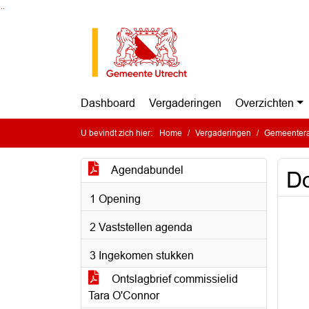
Ga naar de inhoud van deze pagina
Ga naar het zoeken
Ga naar het menu
Dashboard
Vergaderingen
Overzichten
U bevindt zich hier:
Home
Vergaderingen
Gemeentera
Agendabundel
Do
1 Opening
2 Vaststellen agenda
3 Ingekomen stukken
Ontslagbrief commissielid
Tara O'Connor