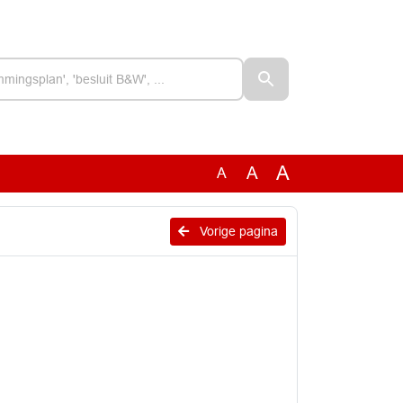
A
A
A
Vorige pagina