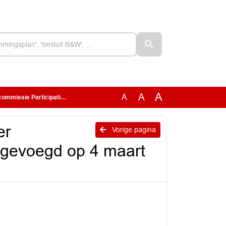
A
A
A
e (toegevoegd op 4 maart 2025)
er
Vorige pagina
oegevoegd op 4 maart