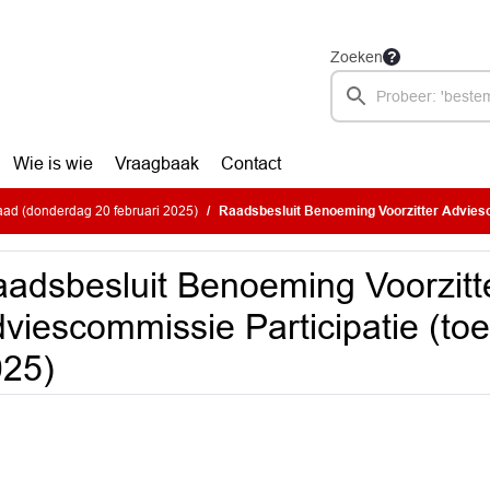
Zoeken
Wie is wie
Vraagbaak
Contact
ad (donderdag 20 februari 2025)
Raadsbesluit Benoeming Voorzitter Adviescommissie Participati
adsbesluit Benoeming Voorzitt
viescommissie Participatie (t
025)