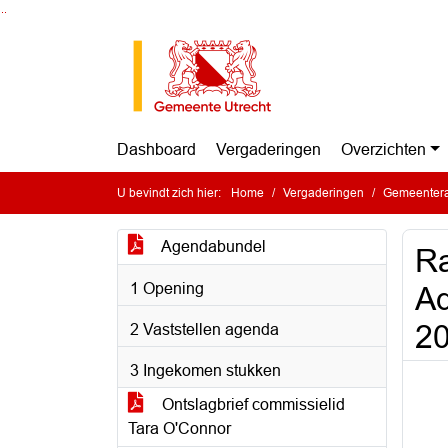
Ga naar de inhoud van deze pagina
Ga naar het zoeken
Ga naar het menu
Dashboard
Vergaderingen
Overzichten
U bevindt zich hier:
Home
Vergaderingen
Gemeentera
Agendabundel
Ra
1 Opening
Ad
2
2 Vaststellen agenda
3 Ingekomen stukken
Ontslagbrief commissielid
Tara O'Connor