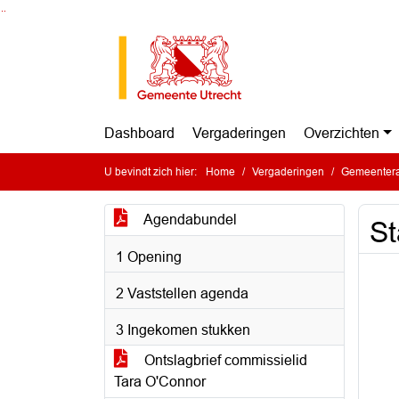
Ga naar de inhoud van deze pagina
Ga naar het zoeken
Ga naar het menu
Dashboard
Vergaderingen
Overzichten
U bevindt zich hier:
Home
Vergaderingen
Gemeentera
Agendabundel
St
1 Opening
2 Vaststellen agenda
3 Ingekomen stukken
Ontslagbrief commissielid
Tara O'Connor