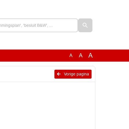
A
A
A
Vorige pagina