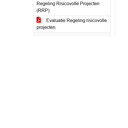
Regeling Risicovolle Projecten
(RRP)
Evaluatie Regeling risicovolle
projecten
3.2 Raadsvoorstel Gunning
externe accountant
Dossier 4528 voorblad.pdf
Raadsvoorstel Gunning
externe accountant
3.3 Agenderingen ter plaatse op
basis van de lijst ingekomen
Raadsbrieven
Raadsbrieven commissie
Veiligheid, Bestuur en Financiën
13 februari 2025