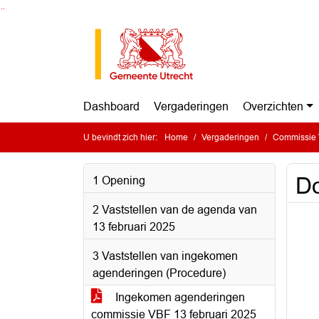
Ga naar de inhoud van deze pagina
Ga naar het zoeken
Ga naar het menu
Dashboard
Vergaderingen
Overzichten
U bevindt zich hier:
Home
Vergaderingen
Commissie Ve
Do
1 Opening
2 Vaststellen van de agenda van
13 februari 2025
3 Vaststellen van ingekomen
agenderingen (Procedure)
Ingekomen agenderingen
commissie VBF 13 februari 2025