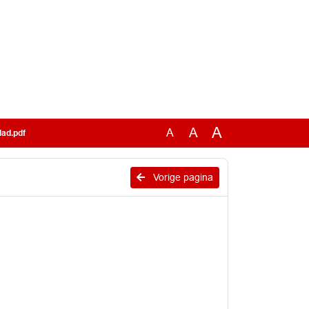
A
A
A
lad.pdf
Vorige pagina