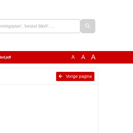
A
A
A
lad.pdf
Vorige pagina