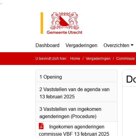
Ga naar de inhoud van deze pagina
Ga naar het zoeken
Ga naar het menu
Dashboard
Vergaderingen
Overzichten
U bevindt zich hier:
Home
Vergaderingen
Commissie Ve
Do
1 Opening
2 Vaststellen van de agenda van
13 februari 2025
3 Vaststellen van ingekomen
agenderingen (Procedure)
Ingekomen agenderingen
commissie VBF 13 februari 2025