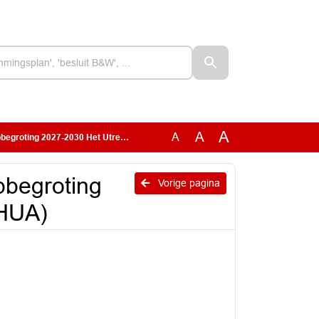
A
A
A
 2027-2030 Het Utrechts Archief (HUA)
pbegroting
Vorige pagina
(HUA)