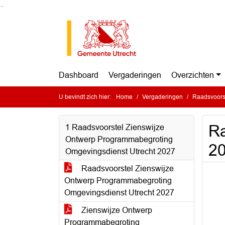
Ga naar de inhoud van deze pagina
Ga naar het zoeken
Ga naar het menu
Dashboard
Vergaderingen
Overzichten
U bevindt zich hier:
Home
Vergaderingen
Raadsvoorst
Ra
1 Raadsvoorstel Zienswijze
Ontwerp Programmabegroting
20
Omgevingsdienst Utrecht 2027
Raadsvoorstel Zienswijze
Ontwerp Programmabegroting
Omgevingsdienst Utrecht 2027
Zienswijze Ontwerp
Programmabegroting