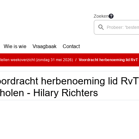
Zoeken
Wie is wie
Vraagbaak
Contact
ellen weekoverzicht (zondag 31 mei 2026)
Voordracht herbenoeming lid RvT 
ordracht herbenoeming lid R
holen - Hilary Richters