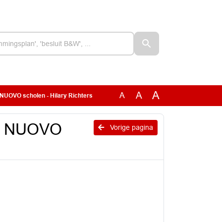
A
A
A
NUOVO scholen - Hilary Richters
vT NUOVO
Vorige pagina