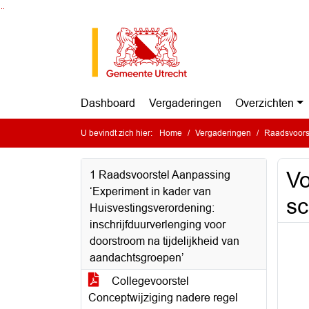
Ga naar de inhoud van deze pagina
Ga naar het zoeken
Ga naar het menu
Dashboard
Vergaderingen
Overzichten
U bevindt zich hier:
Home
Vergaderingen
Raadsvoorst
Vo
1 Raadsvoorstel Aanpassing
‘Experiment in kader van
sc
Huisvestingsverordening:
inschrijfduurverlenging voor
doorstroom na tijdelijkheid van
aandachtsgroepen’
Collegevoorstel
Conceptwijziging nadere regel