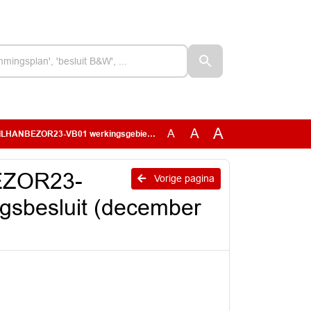
A
A
A
1 werkingsgebied voorbreidingsbesluit (december 2022).pdf
EZOR23-
Vorige pagina
gsbesluit (december