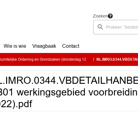
Zoeken
Wie is wie
Vraagbaak
Contact
telijke Ordening en Grondzaken (donderdag 12 januari 2023)
NL.IMRO.0344.VBDETAILHANBEZOR23-VB0
L.IMRO.0344.VBDETAILHANB
01 werkingsgebied voorbreidin
22).pdf