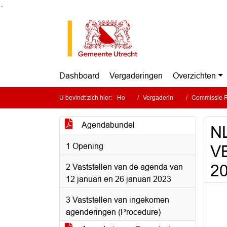
Ga naar de inhoud van deze pagina
Ga naar het zoeken
Ga naar het menu
Dashboard
Vergaderingen
Overzichten
U bevindt zich hier:
Home
Vergaderingen
Commissie Ruim
Agendabundel
N
1 Opening
VB
20
2 Vaststellen van de agenda van
12 januari en 26 januari 2023
3 Vaststellen van ingekomen
agenderingen (Procedure)