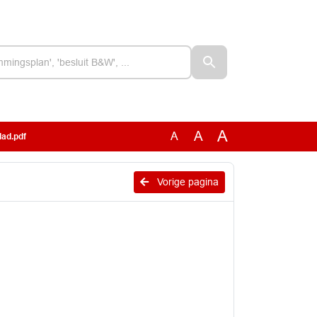
A
A
A
lad.pdf
Vorige pagina