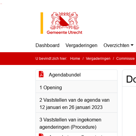
Ga naar de inhoud van deze pagina
Ga naar het zoeken
Ga naar het menu
Dashboard
Vergaderingen
Overzichten
U bevindt zich hier:
Home
Vergaderingen
Commissie Ru
Agendabundel
Do
1 Opening
2 Vaststellen van de agenda van
12 januari en 26 januari 2023
3 Vaststellen van ingekomen
agenderingen (Procedure)