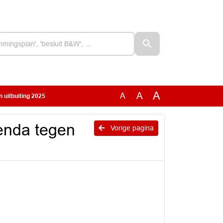
A
A
A
 uitbuiting 2025
enda tegen
Vorige pagina