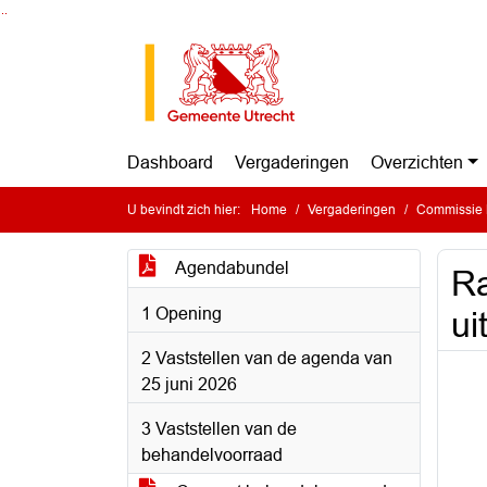
Ga naar de inhoud van deze pagina
Ga naar het zoeken
Ga naar het menu
Dashboard
Vergaderingen
Overzichten
U bevindt zich hier:
Home
Vergaderingen
Commissie B
Agendabundel
Ra
1 Opening
ui
2 Vaststellen van de agenda van
25 juni 2026
3 Vaststellen van de
behandelvoorraad