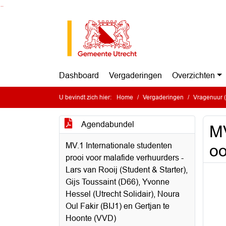
Ga naar de inhoud van deze pagina
Ga naar het zoeken
Ga naar het menu
Dashboard
Vergaderingen
Overzichten
U bevindt zich hier:
Home
Vergaderingen
Vragenuur (
Agendabundel
MV
MV.1 Internationale studenten
oo
prooi voor malafide verhuurders -
Lars van Rooij (Student & Starter),
Gijs Toussaint (D66), Yvonne
Hessel (Utrecht Solidair), Noura
Oul Fakir (BIJ1) en Gertjan te
Hoonte (VVD)