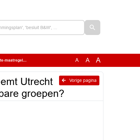
A
A
A
kwetsbare groepen?
emt Utrecht
Vorige pagina
sbare groepen?