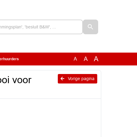
A
A
A
verhuurders
ooi voor
Vorige pagina