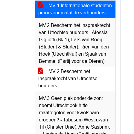
MV 1 Internationale studenten
prooi voor malafide verhuurders
MV.2 Bescherm het inspraakrecht
van Utrechtse huurders - Alessia
Gigliotti (BIJ1), Lars van Rooij
(Student & Starter), Rien van den
Hoek (UtrechtNu!) en Sjaak van
Bemmel (Partij voor de Dieren)
MV 2 Bescherm het
inspraakrecht van Utrechtse
huurders
MV.3 Geen plek onder de zon:
neemt Utrecht ook hitte-
maatregelen voor kwetsbare
groepen? - Tabasum Westra-van
Til (ChristenUnie), Anne Sasbrink