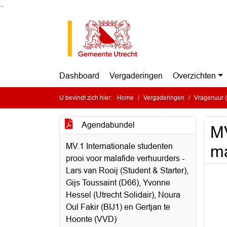
Ga naar de inhoud van deze pagina
Ga naar het zoeken
Ga naar het menu
Dashboard
Vergaderingen
Overzichten
U bevindt zich hier:
Home
Vergaderingen
Vragenuur (
Agendabundel
MV
MV.1 Internationale studenten
ma
prooi voor malafide verhuurders -
Lars van Rooij (Student & Starter),
Gijs Toussaint (D66), Yvonne
Hessel (Utrecht Solidair), Noura
Oul Fakir (BIJ1) en Gertjan te
Hoonte (VVD)