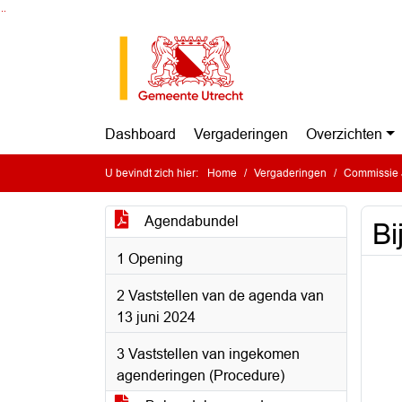
Ga naar de inhoud van deze pagina
Ga naar het zoeken
Ga naar het menu
Dashboard
Vergaderingen
Overzichten
U bevindt zich hier:
Home
Vergaderingen
Commissie J
Agendabundel
Bi
1 Opening
2 Vaststellen van de agenda van
13 juni 2024
3 Vaststellen van ingekomen
agenderingen (Procedure)