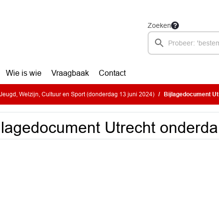
Zoeken
Wie is wie
Vraagbaak
Contact
eugd, Welzijn, Cultuur en Sport (donderdag 13 juni 2024)
Bijlagedocument Ut
jlagedocument Utrecht onderda