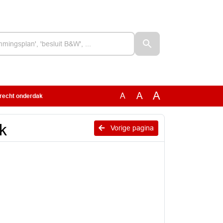
A
A
A
recht onderdak
k
Vorige pagina