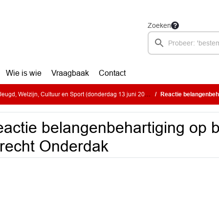
Zoeken
Wie is wie
Vraagbaak
Contact
ugd, Welzijn, Cultuur en Sport (donderdag 13 juni 2024)
Reactie belangenbehar
actie belangenbehartiging op b
recht Onderdak