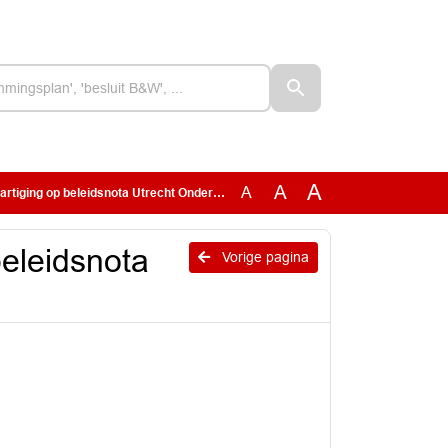
A
A
A
tiging op beleidsnota Utrecht Onderdak
eleidsnota
Vorige pagina