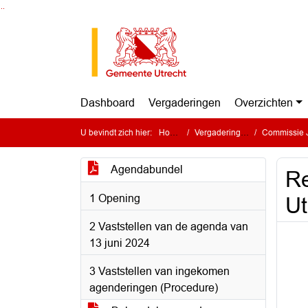
Ga naar de inhoud van deze pagina
Ga naar het zoeken
Ga naar het menu
Dashboard
Vergaderingen
Overzichten
U bevindt zich hier:
Home
Vergaderingen
Commissie Je
Agendabundel
Re
1 Opening
Ut
2 Vaststellen van de agenda van
13 juni 2024
3 Vaststellen van ingekomen
agenderingen (Procedure)