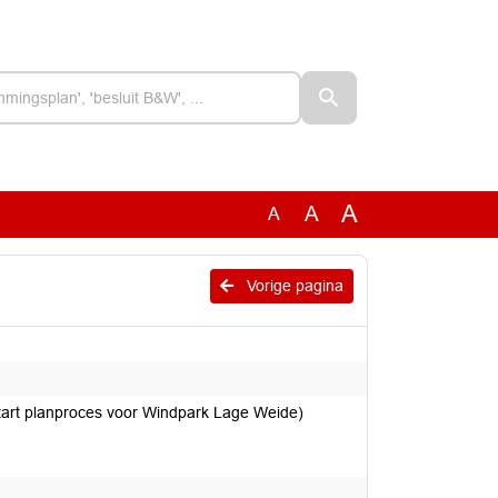
A
A
A
Vorige pagina
tart planproces voor Windpark Lage Weide)