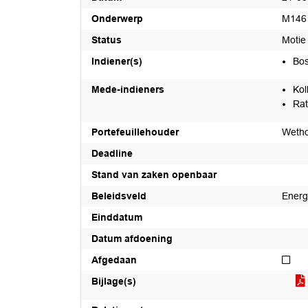
Onderwerp
M146 
Status
Motie
Indiener(s)
Bos
Mede-indieners
Kol
Rat
Portefeuillehouder
Weth
Deadline
Stand van zaken openbaar
Beleidsveld
Energ
Einddatum
Datum afdoening
Nie
Afgedaan
Bijlage(s)