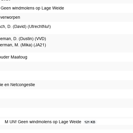
Geen windmolens op Lage Weide
 verworpen
ch, D. (David) (UtrechtNu!)
leman, D. (Dustin) (VVD)
erman, M. (Mika) (JA21)
ouder Maatoug
ie en Netcongestie
t afgedaan
M UN! Geen windmolens op Lage Weide
121 KB