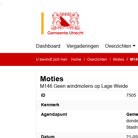
Ga naar de inhoud van deze pagina
Ga naar het zoeken
Ga naar het menu
Dashboard
Vergaderingen
Overzichten
U bevindt zich hier:
Home
Overzichten
Moties
M146
Moties
M146 Geen windmolens op Lage Weide
ID
7505
Kenmerk
Agendapunt
Geme
donde
Stadh
Datum
21-05