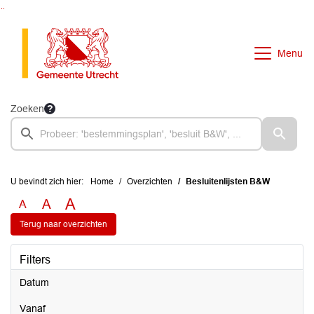
Ga naar de inhoud van deze pagina
Ga naar het zoeken
Ga naar het menu
Menu
Zoeken
U bevindt zich hier:
Home
Overzichten
Besluitenlijsten B&W
A
A
A
Terug naar overzichten
Filters
Datum
vanaf