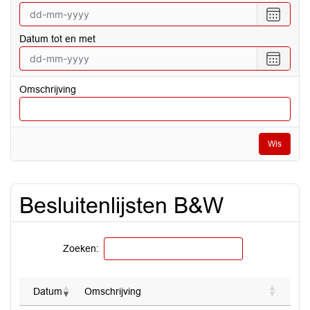
Selecte
een
Datum tot en met
datum
vanaf
Selecte
een
datum
Omschrijving
tot
en
met
Wis
Besluitenlijsten B&W
Zoeken:
Datum
Omschrijving